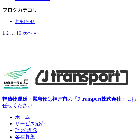
ブログカテゴリ
お知らせ
1
2
…
10
次へ »
軽貨物運送
・
緊急便
は
神戸市
の
「J transport株式会社」
にお
任せください！
ホーム
サービス紹介
3つの理念
各種募集