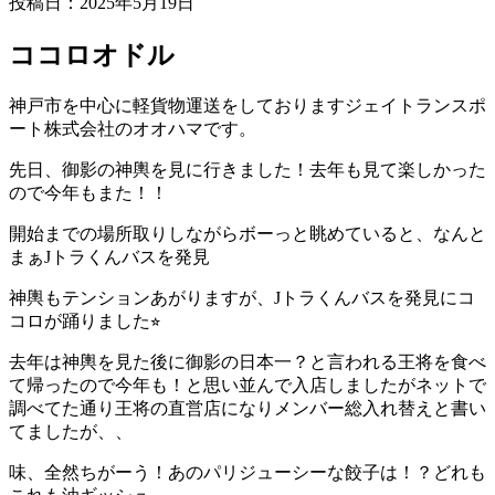
投稿日：
2025年5月19日
ココロオドル
神戸市を中心に軽貨物運送をしておりますジェイトランスポ
ート株式会社のオオハマです。
先日、御影の神輿を見に行きました！去年も見て楽しかった
ので今年もまた！！
開始までの場所取りしながらボーっと眺めていると、なんと
まぁJトラくんバスを発見
神輿もテンションあがりますが、Jトラくんバスを発見にコ
コロが踊りました⭐︎
去年は神輿を見た後に御影の日本一？と言われる王将を食べ
て帰ったので今年も！と思い並んで入店しましたがネットで
調べてた通り王将の直営店になりメンバー総入れ替えと書い
てましたが、、
味、全然ちがーう！あのパリジューシーな餃子は！？どれも