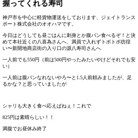
握ってくれる寿司
神戸市を中心に軽貨物運送をしております、ジェイトランス
ポート株式会社のオオハマです。
今日はどうしても昼ごはんに刺身とか腹パン食べるぞ！と決
めて本社近くの八喜為さんへ、満員で入れずトボトボ彷徨
い〜新開地商店街の入り口の源八寿司さんへ
一人前でも550円（前は500円やったみたいやけどそれでも安
い）
一人前は腹パンなれないやろ〜と1.5人前頼みましたが、足
るかな？と思っていましたが
シャリも大きく食べ応えぱねぇ！これで
825円は素晴らしい！！
満腹でお昼休み終了