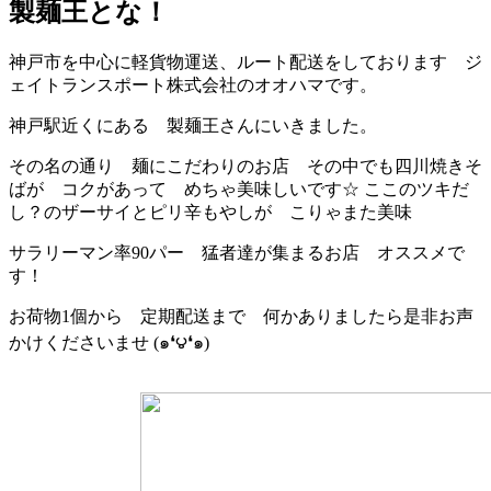
製麺王とな！
神戸市を中心に軽貨物運送、ルート配送をしております ジ
ェイトランスポート株式会社のオオハマです。
神戸駅近くにある 製麺王さんにいきました。
その名の通り 麺にこだわりのお店 その中でも四川焼きそ
ばが コクがあって めちゃ美味しいです☆ ここのツキだ
し？のザーサイとピリ辛もやしが こりゃまた美味
サラリーマン率90パー 猛者達が集まるお店 オススメで
す！
お荷物1個から 定期配送まで 何かありましたら是非お声
かけくださいませ (๑❛౪❛๑)